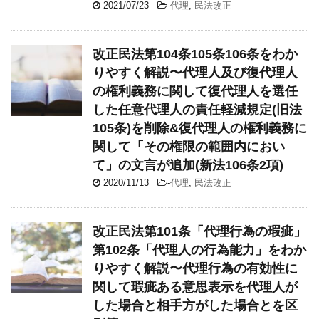
2021/07/23
-
代理
,
民法改正
改正民法第104条105条106条をわか
りやすく解説〜代理人及び復代理人
の権利義務に関して復代理人を選任
した任意代理人の責任軽減規定(旧法
105条)を削除&復代理人の権利義務に
関して「その権限の範囲内におい
て」の文言が追加(新法106条2項)
2020/11/13
-
代理
,
民法改正
改正民法第101条「代理行為の瑕疵」
第102条「代理人の行為能力」をわか
りやすく解説〜代理行為の有効性に
関して瑕疵ある意思表示を代理人が
した場合と相手方がした場合とを区