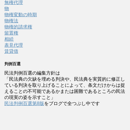
無権代理
物
物権変動の時期
物権法
物権的請求権
留置権
相続
表見代理
賃貸借
判例百選
民法判例百選の編集方針は
「民法典の欠缺を埋める判決や、民法典を実質的に修正し
ている判決を取り上げることによって、条文だけからは捉
えることの不可能であるかまたは困難であるところの民法
の現実の姿を示すこと」
民法判例百選第8版
をブログで全つぶし中です