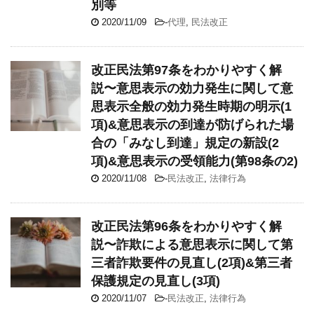
別等
2020/11/09
-
代理
,
民法改正
改正民法第97条をわかりやすく解
説〜意思表示の効力発生に関して意
思表示全般の効力発生時期の明示(1
項)&意思表示の到達が防げられた場
合の「みなし到達」規定の新設(2
項)&意思表示の受領能力(第98条の2)
2020/11/08
-
民法改正
,
法律行為
改正民法第96条をわかりやすく解
説〜詐欺による意思表示に関して第
三者詐欺要件の見直し(2項)&第三者
保護規定の見直し(3項)
2020/11/07
-
民法改正
,
法律行為