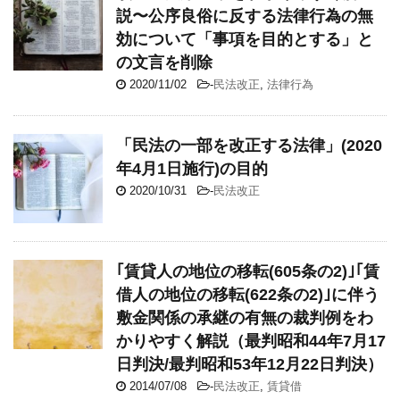
説〜公序良俗に反する法律行為の無
効について「事項を目的とする」と
の文言を削除
2020/11/02
-
民法改正
,
法律行為
「民法の一部を改正する法律」(2020
年4月1日施行)の目的
2020/10/31
-
民法改正
｢賃貸人の地位の移転(605条の2)｣｢賃
借人の地位の移転(622条の2)｣に伴う
敷金関係の承継の有無の裁判例をわ
かりやすく解説（最判昭和44年7月17
日判決/最判昭和53年12月22日判決）
2014/07/08
-
民法改正
,
賃貸借