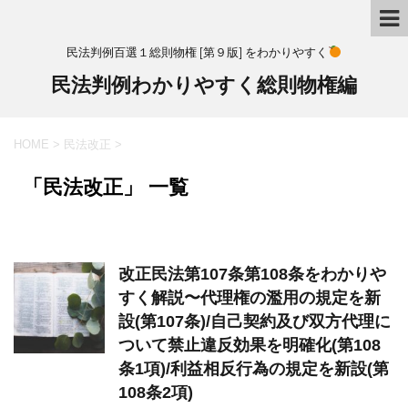
民法判例百選１総則物権 [第９版] をわかりやすく
民法判例わかりやすく総則物権編
HOME
>
民法改正
>
「民法改正」 一覧
改正民法第107条第108条をわかりや
すく解説〜代理権の濫用の規定を新
設(第107条)/自己契約及び双方代理に
ついて禁止違反効果を明確化(第108
条1項)/利益相反行為の規定を新設(第
108条2項)